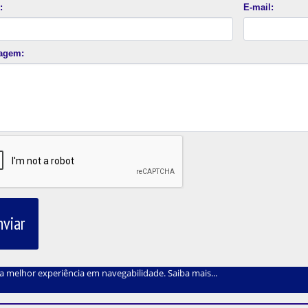
:
E-mail:
agem:
nviar
a a melhor experiência em navegabilidade.
Saiba mais...