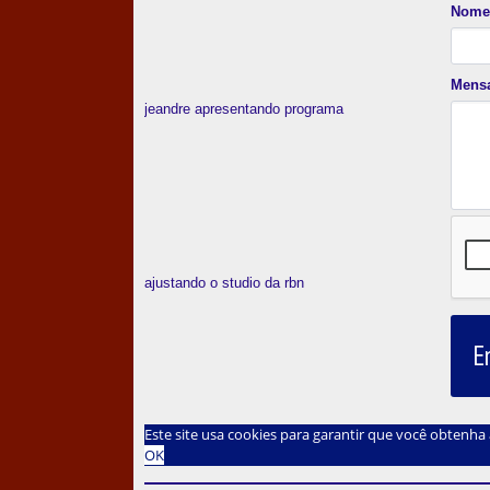
Nome
Mens
jeandre apresentando programa
ajustando o studio da rbn
E
Este site usa cookies para garantir que você obtenh
OK